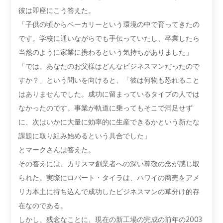
彼は即座にこう答えた。
「子供の頃からベーカリーという環境の中で育ってきたの
です。学校に通いながらでも手伝っていたし、卒業したら
当然のように家業に携わるという気持ちがありました」
「では、あなたのお父様はどんなビジネスマンだったので
すか？」という問いを向けると、「彼は何物も恐れること
はありませんでした。成功に留まっているタイプの人では
なかったのです。事業が軌道に乗ってもそこで満足せず
に、次はいかに大量に効率的に生産できるかという新たな
課題に取り組み始めるという具合でした」
とマークさんは答えた。
その答えには、カリスマ創業者への深い尊敬の念が感じ取
られた。実際にロバート・タイラは、ハワイの商売をアメ
リカ本土に持ち込んで成功したビジネスマンの草分け的存
在なのである。
しかし、残念なことに、現在の新工場の完成の前年の2003