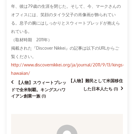
年、彼は79歳の生涯を閉じた。そして、今、マークさんの
オフィスには、笑顔のタイラ父子の肖像画が飾られてい
る。息子の腕にはしっかりとスウィートブレッドが抱えら
れている。
（取材時期 2011年）
掲載された『Discover Nikkei』の記事は以下のURLからご
覧ください。
http://www.discovernikkei.org/ja/journal/2011/9/13/kings-
hawaiian/
【人物】難民として米国移住
投
【人物】スウィートブレッ
した日本人たち (1)
ドで全米制覇。キングスハワ
稿
イアン創業一族 (1)
ナ
ビ