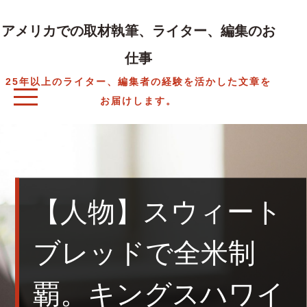
Skip
to
アメリカでの取材執筆、ライター、編集のお
content
仕事
25年以上のライター、編集者の経験を活かした文章を
お届けします。
【人物】スウィート
ブレッドで全米制
覇。キングスハワイ