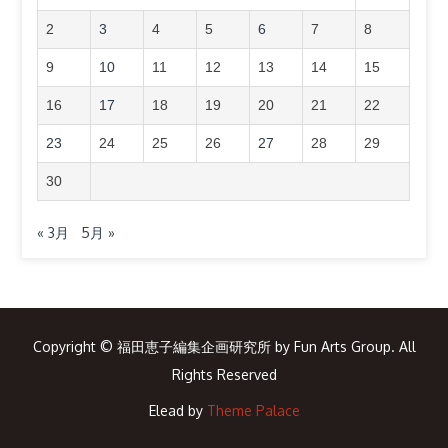
2
3
4
5
6
7
8
9
10
11
12
13
14
15
16
17
18
19
20
21
22
23
24
25
26
27
28
29
30
« 3月
5月 »
Copyright © 福田恵子編集企画研究所 by Fun Arts Group. All
Rights Reserved
Elead by
Theme Palace