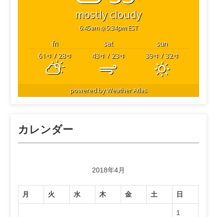
mostly cloudy
6:45am
5:34pm EST
fri
sat
sun
61
/ 28
43
/ 23
39
/ 32
°F
°F
°F
°F
°F
°F
powered by
Weather Atlas
カレンダー
2018年4月
月
火
水
木
金
土
日
1