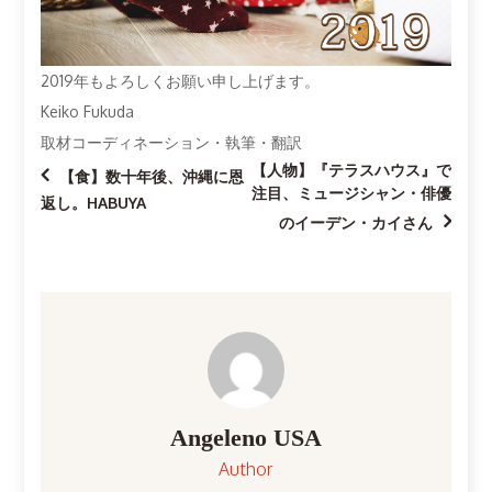
2019年もよろしくお願い申し上げます。
Keiko Fukuda
取材コーディネーション・執筆・翻訳
【人物】『テラスハウス』で
投
【食】数十年後、沖縄に恩
注目、ミュージシャン・俳優
返し。HABUYA
稿
のイーデン・カイさん
ナ
ビ
ゲ
ー
Angeleno USA
Author
シ