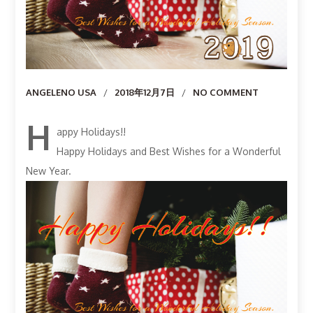
Author
ANGELENO USA
2018年12月7日
NO COMMENT
H
appy Holidays!!
Happy Holidays and Best Wishes for a Wonderful
New Year.