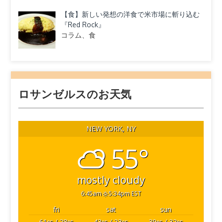
【食】新しい発想の洋食で米市場に斬り込む
『Red Rock』
コラム、食
ロサンゼルスのお天気
NEW YORK, NY
55°
mostly cloudy
6:45am
5:34pm EST
fri
sat
sun
61
/ 28
43
/ 23
39
/ 32