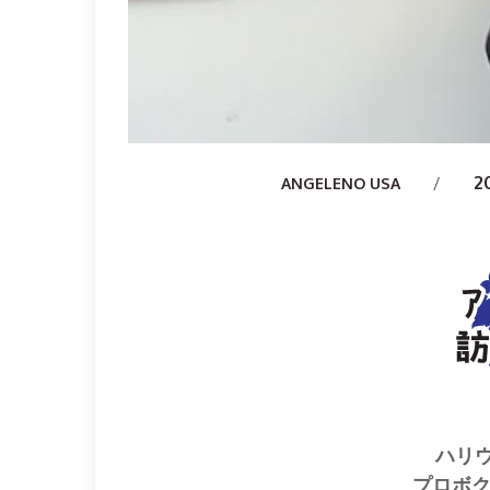
2
Author
ANGELENO USA
ハリ
プロボク