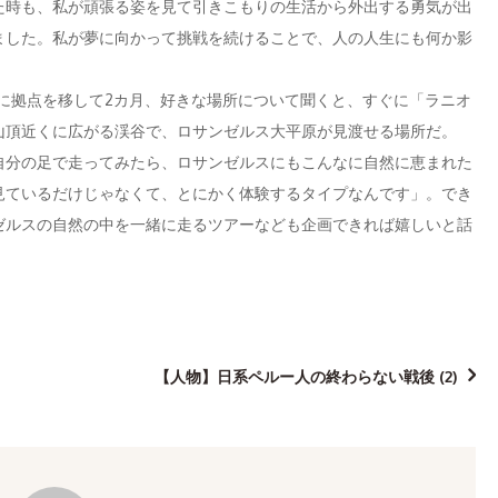
た時も、私が頑張る姿を見て引きこもりの生活から外出する勇気が出
ました。私が夢に向かって挑戦を続けることで、人の人生にも何か影
スに拠点を移して2カ月、好きな場所について聞くと、すぐに「ラニオ
山頂近くに広がる渓谷で、ロサンゼルス大平原が見渡せる場所だ。
自分の足で走ってみたら、ロサンゼルスにもこんなに自然に恵まれた
見ているだけじゃなくて、とにかく体験するタイプなんです」。でき
ゼルスの自然の中を一緒に走るツアーなども企画できれば嬉しいと話
【人物】日系ペルー人の終わらない戦後 (2)