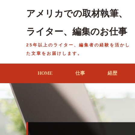
Skip
to
アメリカでの取材執筆、
content
ライター、編集のお仕事
25年以上のライター、編集者の経験を活かし
た文章をお届けします。
HOME
仕事
経歴