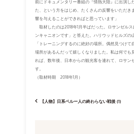
前にドキュメンタリー番組の『情熱大陸』に出演し
た、という方をはじめ、たくさんの反響をいただき
響を与えることができればと思っています」
取材したのは2018年1月半ばだった。ロサンゼル
ンキャニオンです」と答えた。ハリウッドヒルズの
「トレーニングするのに絶好の場所。偶然見つけて
場所があるんだって嬉しくなりました。私は何でも
れば、数年後、日本からの観光客を連れて、ロサン
す。
（取材時期 2018年1月）
投
【人物】日系ペルー人の終わらない戦後 (1)
稿
ナ