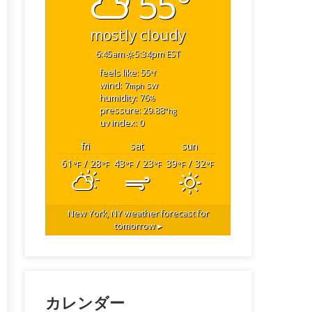
55°
mostly cloudy
6:45am
5:34pm EST
feels like: 55
°f
wind: 7
sw
mph
humidity: 76
%
pressure: 29.88
"hg
uv index: 0
fri
sat
sun
61
/ 28
43
/ 23
39
/ 32
°F
°F
°F
°F
°F
°F
New York, NY
weather forecast for
tomorrow ▸
カレンダー