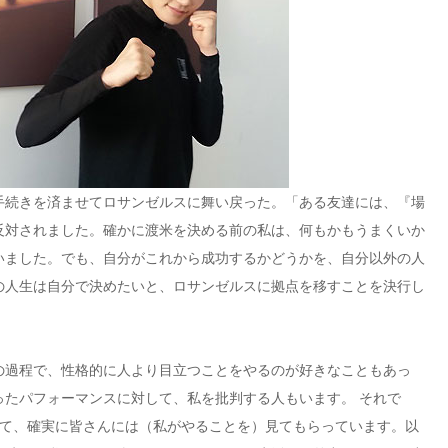
続きを済ませてロサンゼルスに舞い戻った。「ある友達には、『場
反対されました。確かに渡米を決める前の私は、何もかもうまくいか
いました。でも、自分がこれから成功するかどうかを、自分以外の人
の人生は自分で決めたいと、ロサンゼルスに拠点を移すことを決行し
過程で、性格的に人より目立つことをやるのが好きなこともあっ
ったパフォーマンスに対して、私を批判する人もいます。 それで
えて、確実に皆さんには（私がやることを）見てもらっています。以