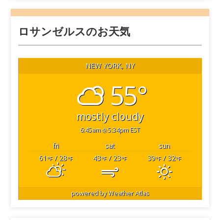
ロサンゼルスのお天気
NEW YORK, NY
55°
mostly cloudy
6:45am
5:34pm EST
fri
sat
sun
61
/ 28
43
/ 23
39
/ 32
°F
°F
°F
°F
°F
°F
powered by
Weather Atlas