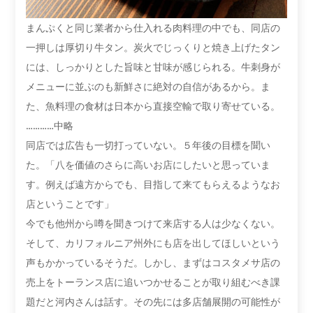
まんぷくと同じ業者から仕入れる肉料理の中でも、同店の
一押しは厚切り牛タン。炭火でじっくりと焼き上げたタン
には、しっかりとした旨味と甘味が感じられる。牛刺身が
メニューに並ぶのも新鮮さに絶対の自信があるから。ま
た、魚料理の食材は日本から直接空輸で取り寄せている。
…………中略
同店では広告も一切打っていない。５年後の目標を聞い
た。「八を価値のさらに高いお店にしたいと思っていま
す。例えば遠方からでも、目指して来てもらえるようなお
店ということです」
今でも他州から噂を聞きつけて来店する人は少なくない。
そして、カリフォルニア州外にも店を出してほしいという
声もかかっているそうだ。しかし、まずはコスタメサ店の
売上をトーランス店に追いつかせることが取り組むべき課
題だと河内さんは話す。その先には多店舗展開の可能性が