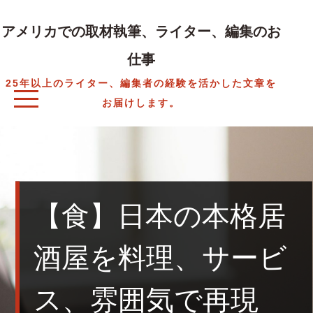
Skip
to
アメリカでの取材執筆、ライター、編集のお
content
仕事
25年以上のライター、編集者の経験を活かした文章を
お届けします。
【食】日本の本格居
酒屋を料理、サービ
ス、雰囲気で再現