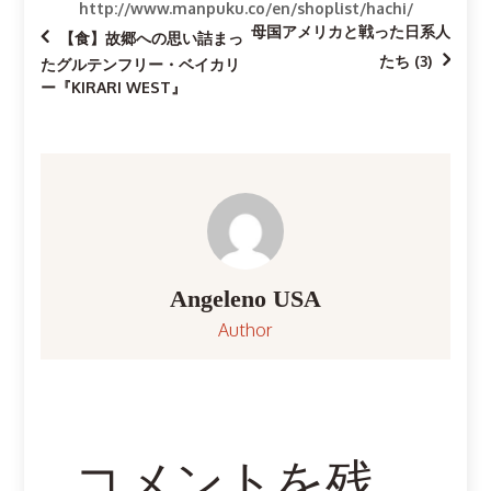
http://www.manpuku.co/en/shoplist/hachi/
母国アメリカと戦った日系人
投
【食】故郷への思い詰まっ
たち (3)
たグルテンフリー・ベイカリ
稿
ー『KIRARI WEST』
ナ
ビ
ゲ
ー
Angeleno USA
Author
シ
ョ
ン
コメントを残