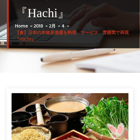
『Hachi』
Home
2018
2月
4
【食】日本の本格居酒屋を料理、サービス、雰囲気で再現
『Hachi』