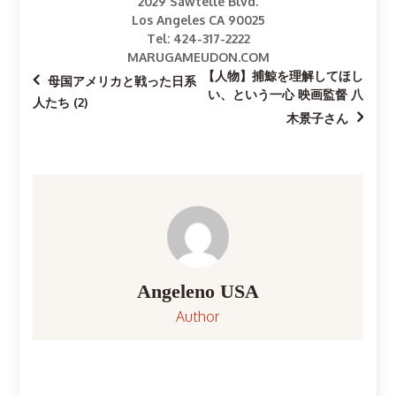
2029 Sawtelle Blvd.
Los Angeles CA 90025
Tel: 424-317-2222
MARUGAMEUDON.COM
【人物】捕鯨を理解してほし
投
母国アメリカと戦った日系
い、という一心 映画監督 八
人たち (2)
稿
木景子さん
ナ
ビ
ゲ
ー
Angeleno USA
Author
シ
ョ