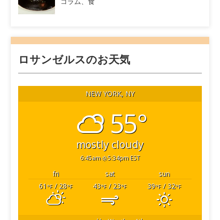
コラム、食
ロサンゼルスのお天気
NEW YORK, NY
55°
mostly cloudy
6:45am
5:34pm EST
fri
sat
sun
61
/ 28
43
/ 23
39
/ 32
°F
°F
°F
°F
°F
°F