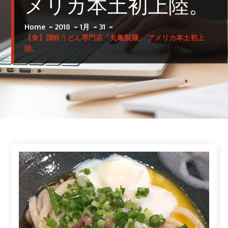
メリカ本土初上陸。
Home
2018
1月
31
【食】讃岐うどん専門店「丸亀製麺」 アメリカ本土初上
陸。