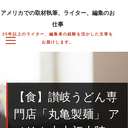
Skip
to
アメリカでの取材執筆、ライター、編集のお
content
仕事
25年以上のライター、編集者の経験を活かした文章を
お届けします。
【食】讃岐うどん専
門店「丸亀製麺」 ア