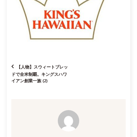
投
【人物】スウィートブレッ
ドで全米制覇。キングスハワ
稿
イアン創業一族 (2)
ナ
ビ
ゲ