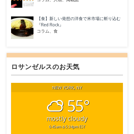
【食】新しい発想の洋食で米市場に斬り込む
『Red Rock』
コラム、食
ロサンゼルスのお天気
NEW YORK, NY
55°
mostly cloudy
6:45am
5:34pm EST