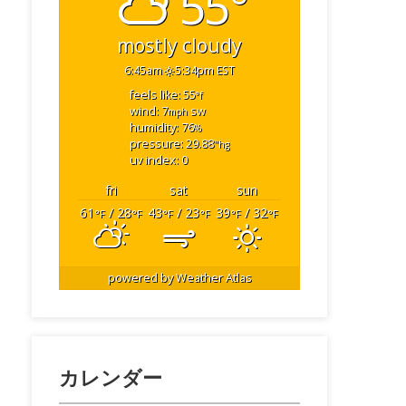
55°
mostly cloudy
6:45am
5:34pm EST
feels like: 55
°f
wind: 7
sw
mph
humidity: 76
%
pressure: 29.88
"hg
uv index: 0
fri
sat
sun
61
/ 28
43
/ 23
39
/ 32
°F
°F
°F
°F
°F
°F
powered by
Weather Atlas
カレンダー