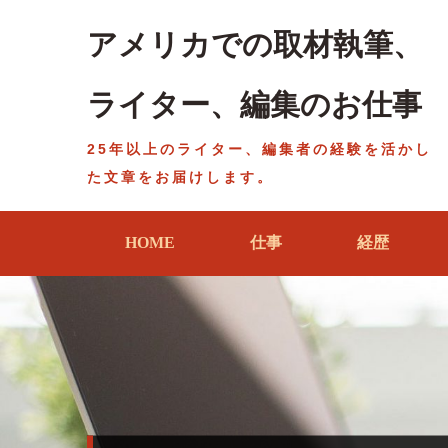
Skip
to
アメリカでの取材執筆、
content
ライター、編集のお仕事
25年以上のライター、編集者の経験を活かし
た文章をお届けします。
HOME
仕事
経歴