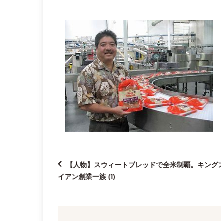
投
【人物】スウィートブレッドで全米制覇。キング
イアン創業一族 (1)
稿
ナ