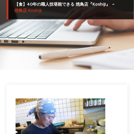
【食】40年の職人技堪能できる 焼鳥店『Koshiji』
焼鳥店 Koshiji