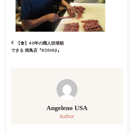
投
【食】40年の職人技堪能
できる 焼鳥店『KOSHIJI』
稿
ナ
ビ
ゲ
Angeleno USA
ー
Author
シ