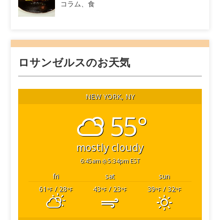
コラム、食
ロサンゼルスのお天気
NEW YORK, NY
55°
mostly cloudy
6:45am
5:34pm EST
fri
sat
sun
61
/ 28
43
/ 23
39
/ 32
°F
°F
°F
°F
°F
°F