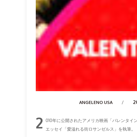
2
Author
ANGELENO USA
2
010年に公開されたアメリカ映画「バレンタイ
エッセイ「愛溢れる街ロサンゼルス」を執筆。