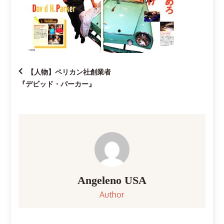
投
【人物】ペリカン社創業者
『デビッド・パーカー』
稿
ナ
ビ
ゲ
Angeleno USA
ー
Author
シ