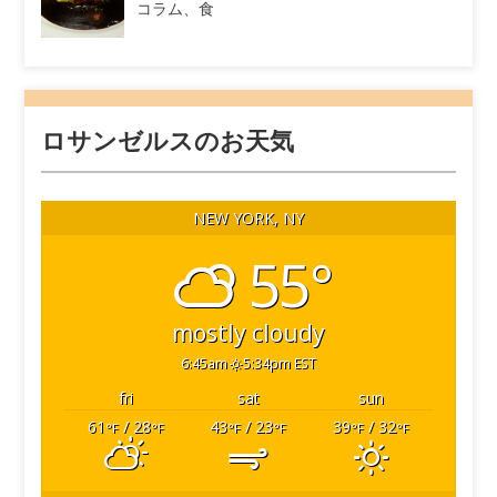
コラム、食
ロサンゼルスのお天気
NEW YORK, NY
55°
mostly cloudy
6:45am
5:34pm EST
fri
sat
sun
61
/ 28
43
/ 23
39
/ 32
°F
°F
°F
°F
°F
°F