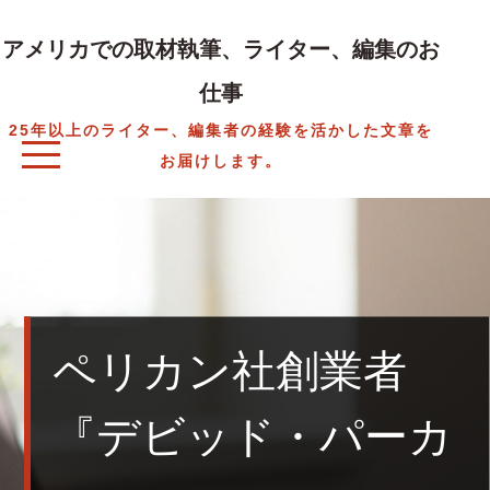
Skip
to
アメリカでの取材執筆、ライター、編集のお
content
仕事
25年以上のライター、編集者の経験を活かした文章を
お届けします。
ペリカン社創業者
『デビッド・パーカ