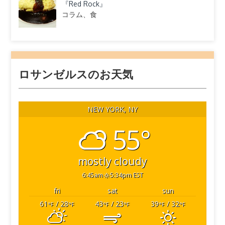
『Red Rock』
コラム、食
ロサンゼルスのお天気
NEW YORK, NY
55°
mostly cloudy
6:45am
5:34pm EST
fri
sat
sun
61
/ 28
43
/ 23
39
/ 32
°F
°F
°F
°F
°F
°F