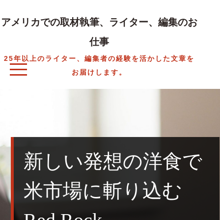
Skip
to
アメリカでの取材執筆、ライター、編集のお
content
仕事
25年以上のライター、編集者の経験を活かした文章を
お届けします。
新しい発想の洋食で
米市場に斬り込む