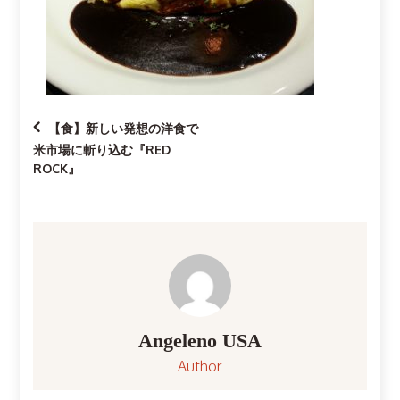
投
【食】新しい発想の洋食で
米市場に斬り込む『RED
稿
ROCK』
ナ
ビ
ゲ
ー
Angeleno USA
Author
シ