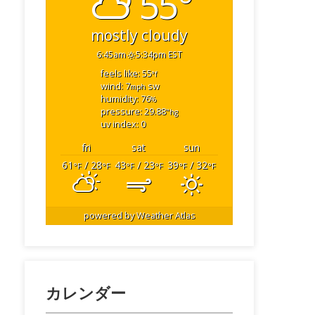
55°
mostly cloudy
6:45am
5:34pm EST
feels like: 55
°f
wind: 7
sw
mph
humidity: 76
%
pressure: 29.88
"hg
uv index: 0
fri
sat
sun
61
/ 28
43
/ 23
39
/ 32
°F
°F
°F
°F
°F
°F
powered by
Weather Atlas
カレンダー