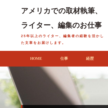
Skip
to
アメリカでの取材執筆、
content
ライター、編集のお仕事
25年以上のライター、編集者の経験を活かし
た文章をお届けします。
HOME
仕事
経歴