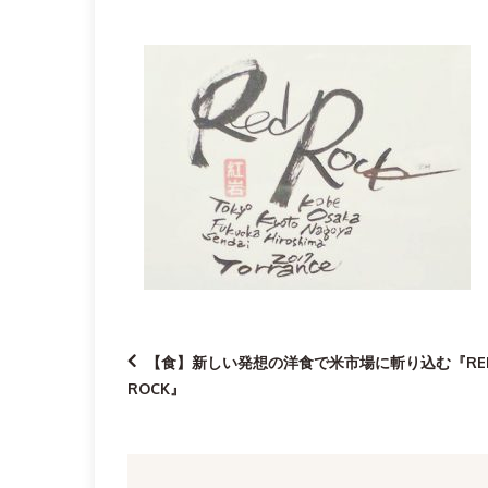
投
【食】新しい発想の洋食で米市場に斬り込む『RE
ROCK』
稿
ナ