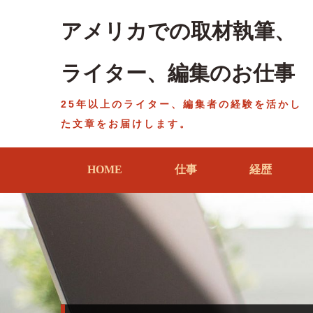
Skip
to
アメリカでの取材執筆、
content
ライター、編集のお仕事
25年以上のライター、編集者の経験を活かし
た文章をお届けします。
HOME
仕事
経歴