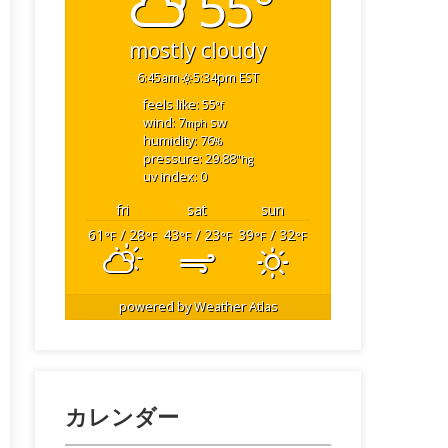
55°
mostly cloudy
6:45am
5:34pm EST
feels like: 55
°f
wind: 7
sw
mph
humidity: 76
%
pressure: 29.88
"hg
uv index: 0
fri
sat
sun
61
/ 28
43
/ 23
39
/ 32
°F
°F
°F
°F
°F
°F
powered by
Weather Atlas
カレンダー