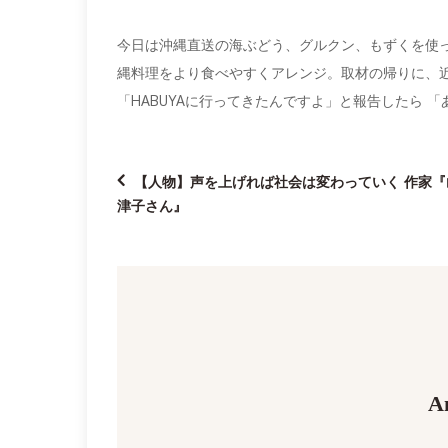
今日は沖縄直送の海ぶどう、グルクン、もずくを使
縄料理をより食べやすくアレンジ。取材の帰りに、
「HABUYAに行ってきたんですよ」と報告したら 
投
【人物】声を上げれば社会は変わっていく 作家『
津子さん』
稿
ナ
ビ
ゲ
A
ー