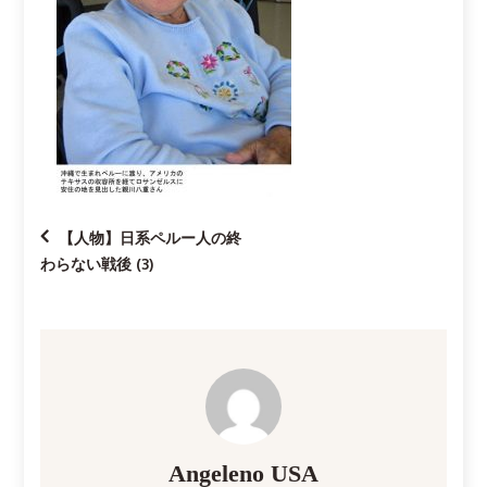
投
【人物】日系ペルー人の終
わらない戦後 (3)
稿
ナ
ビ
ゲ
Angeleno USA