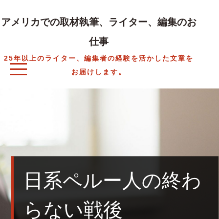
Skip
to
アメリカでの取材執筆、ライター、編集のお
content
仕事
25年以上のライター、編集者の経験を活かした文章を
お届けします。
日系ペルー人の終わ
らない戦後