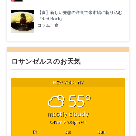
【食】新しい発想の洋食で米市場に斬り込む
『Red Rock』
コラム、食
ロサンゼルスのお天気
NEW YORK, NY
55°
mostly cloudy
6:45am
5:34pm EST
fri
sat
sun