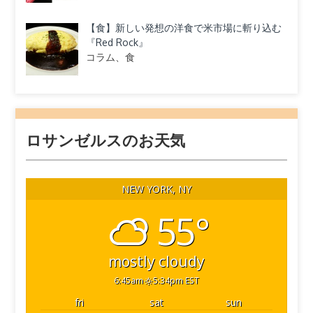
【食】新しい発想の洋食で米市場に斬り込む
『Red Rock』
コラム、食
ロサンゼルスのお天気
NEW YORK, NY
55°
mostly cloudy
6:45am
5:34pm EST
fri
sat
sun