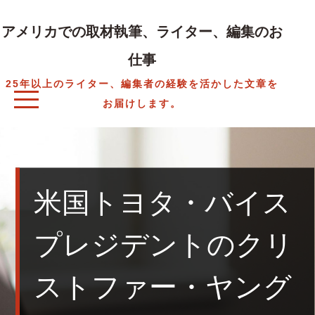
Skip
to
アメリカでの取材執筆、ライター、編集のお
content
仕事
25年以上のライター、編集者の経験を活かした文章を
お届けします。
米国トヨタ・バイス
プレジデントのクリ
ストファー・ヤング