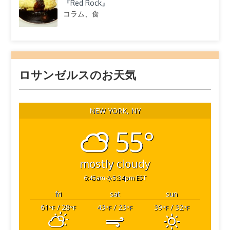
『Red Rock』
コラム、食
ロサンゼルスのお天気
NEW YORK, NY
55°
mostly cloudy
6:45am
5:34pm EST
fri
sat
sun
61
/ 28
43
/ 23
39
/ 32
°F
°F
°F
°F
°F
°F