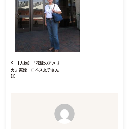
投
【人物】「花嫁のアメリ
カ」実録 ロペス文子さん
稿
[2]
ナ
ビ
ゲ