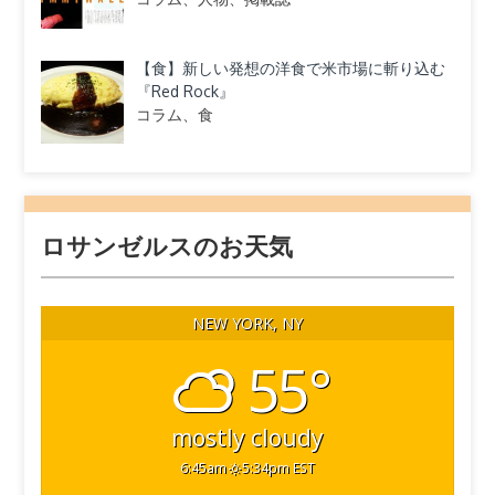
【食】新しい発想の洋食で米市場に斬り込む
『Red Rock』
コラム、食
ロサンゼルスのお天気
NEW YORK, NY
55°
mostly cloudy
6:45am
5:34pm EST