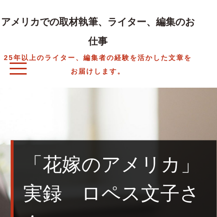
Skip
to
アメリカでの取材執筆、ライター、編集のお
content
仕事
25年以上のライター、編集者の経験を活かした文章を
お届けします。
「花嫁のアメリカ」
実録 ロペス文子さ